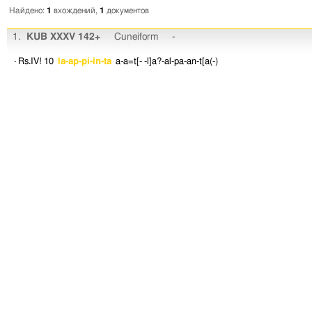
Найдено:
1
вхождений,
1
документов
1.
KUB XXXV 142+
Cuneiform
-
· Rs.IV! 10
la-ap-pí-in-ta
a-a=t[-
-l]a?-al-pa-an-t[a(-)