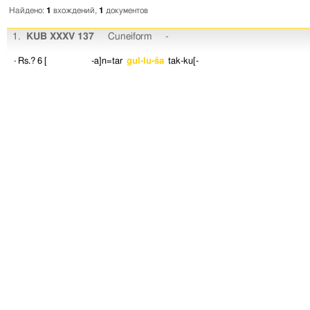
Найдено:
1
вхождений,
1
документов
1.
KUB XXXV 137
Cuneiform
-
· Rs.? 6
[ -a]n=tar
gul-lu-ša
tak-ku[-