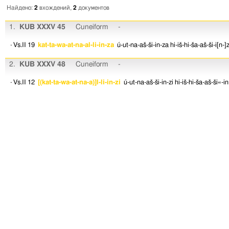
Найдено:
2
вхождений,
2
документов
1.
KUB XXXV 45
Cuneiform
-
· Vs.II 19
kat-ta-wa-at-na-al-li-in-za
ú-ut-na-aš-ši-in-za
hi-iš-hi-ša-aš-ši-i[n-]
2.
KUB XXXV 48
Cuneiform
-
· Vs.II 12
[(kat-ta-wa-at-na-a)]l-li-in-zi
ú-ut-na-aš-ši-in-zi
hi-iš-hi-ša-aš-ši«-in