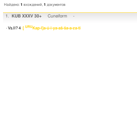
Найдено:
1
вхождений,
1
документов
1.
KUB XXXV 30+
Cuneiform
-
URU
· Vs.II? 4
[
Kap-l]a-ú-i-ya-aš-ša-a-za-ti