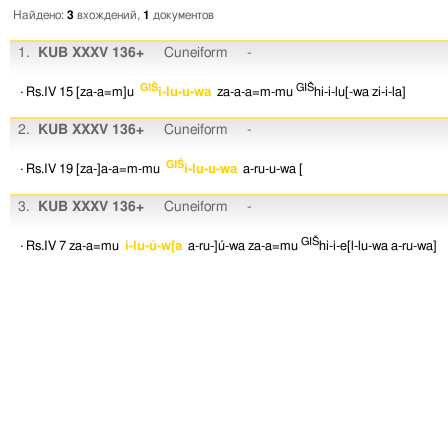
Найдено:
3
вхождений,
1
документов
1.
KUB XXXV 136+
Cuneiform
-
GIŠ
GIŠ
· Rs.IV 15
[za-a=m]u
i-lu-u-wa
za-a-a=m-mu
hi-i-lu[-wa
zi-i-la]
2.
KUB XXXV 136+
Cuneiform
-
GIŠ
· Rs.IV 19
[za-]a-a=m-mu
i-lu-u-wa
a-ru-u-wa
[
3.
KUB XXXV 136+
Cuneiform
-
GIŠ
· Rs.IV 7
za-a=mu
i-lu-ú-w[a
a-ru-]ú-wa
za-a=mu
hi-i-e[l-lu-wa
a-ru-wa]