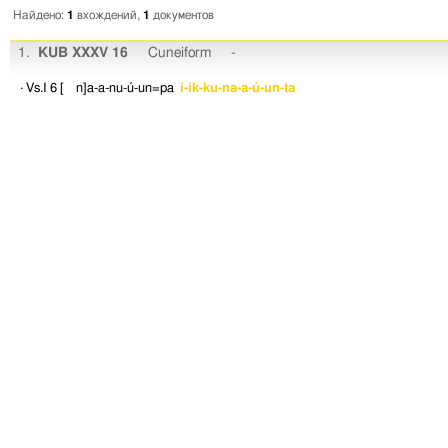
Найдено:
1
вхождений,
1
документов
1.
KUB XXXV 16
Cuneiform
-
· Vs.I 6
[ n]a-a-nu-ú-un=pa
i-ik-ku-na-a-ú-un-ta