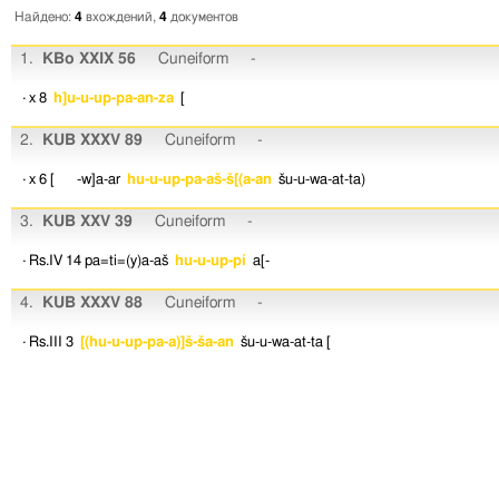
Найдено:
4
вхождений,
4
документов
1.
KBo XXIX 56
Cuneiform
-
· x 8
h]u-u-up-pa-an-za
[
2.
KUB XXXV 89
Cuneiform
-
· x 6
[ -w]a-ar
hu-u-up-pa-aš-š[(a-an
šu-u-wa-at-ta)
3.
KUB XXV 39
Cuneiform
-
· Rs.IV 14
pa=ti=(y)a-aš
hu-u-up-pí
a[-
4.
KUB XXXV 88
Cuneiform
-
· Rs.III 3
[(hu-u-up-pa-a)]š-ša-an
šu-u-wa-at-ta
[