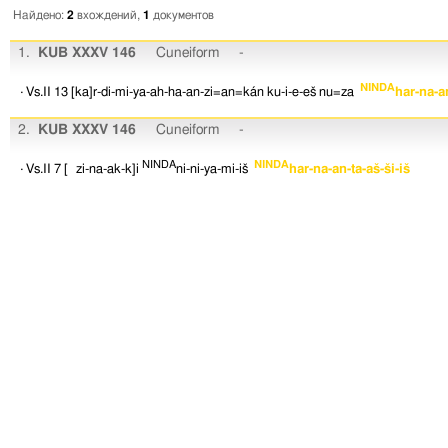
Найдено:
2
вхождений,
1
документов
1.
KUB XXXV 146
Cuneiform
-
NINDA
· Vs.II 13
[ka]r-di-mi-ya-ah-ha-an-zi=an=kán
ku-i-e-eš
nu=za
har-na-an
2.
KUB XXXV 146
Cuneiform
-
NINDA
NINDA
· Vs.II 7
[ zi-na-ak-k]i
ni-ni-ya-mi-iš
har-na-an-ta-aš-ši-iš