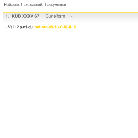
Найдено:
1
вхождений,
1
документов
1.
KUB XXXV 67
Cuneiform
-
· Vs.II 2
a-aš-du
hal-ma-aš-šu-ú-it[-ti-iš