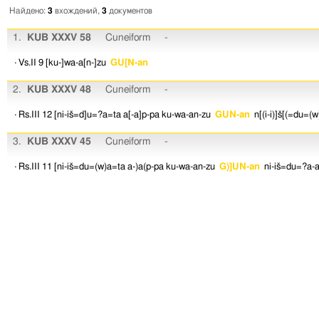
Найдено:
3
вхождений,
3
документов
1.
KUB XXXV 58
Cuneiform
-
· Vs.II 9
[ku-]wa-a[n-]zu
GU[N-an
2.
KUB XXXV 48
Cuneiform
-
· Rs.III 12
[ni-iš=d]u=?a=ta
a[-a]p-pa
ku-wa-an-zu
GUN-an
n[(i-i)]š[(=du=(w
3.
KUB XXXV 45
Cuneiform
-
· Rs.III 11
[ni-iš=du=(w)a=ta
a-)a(p-pa
ku-wa-an-zu
G)]UN-an
ni-iš=du=?a-a