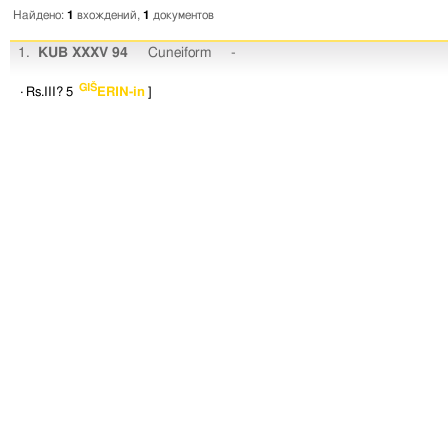
Найдено:
1
вхождений,
1
документов
1.
KUB XXXV 94
Cuneiform
-
GIŠ
· Rs.III? 5
ERIN-in
]