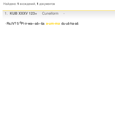
Найдено:
1
вхождений,
1
документов
1.
KUB XXXV 123+
Cuneiform
-
d
· Rs.IV? 5
Pí-ir-wa«-aš»-ša
a-um-ma
du-uš-ha-aš