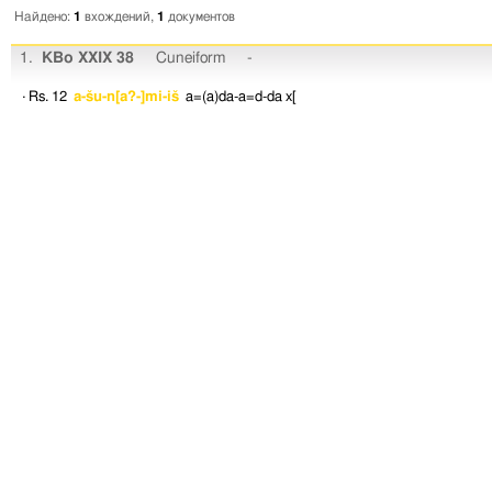
Найдено:
1
вхождений,
1
документов
1.
KBo XXIX 38
Cuneiform
-
· Rs. 12
a-šu-n[a?-]mi-iš
a=(a)da-a=d-da
x[