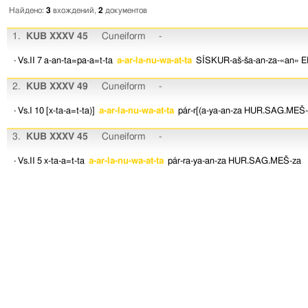
Найдено:
3
вхождений,
2
документов
1.
KUB XXXV 45
Cuneiform
-
· Vs.II 7
a-an-ta=pa-a=t-ta
a-ar-la-nu-wa-at-ta
SÍSKUR-aš-ša-an-za-«an»
E
2.
KUB XXXV 49
Cuneiform
-
· Vs.I 10
[x-ta-a=t-ta)]
a-ar-la-nu-wa-at-ta
pár-r[(a-ya-an-za
HUR.SAG.MEŠ-z
3.
KUB XXXV 45
Cuneiform
-
· Vs.II 5
x-ta-a=t-ta
a-ar-la-nu-wa-at-ta
pár-ra-ya-an-za
HUR.SAG.MEŠ-za