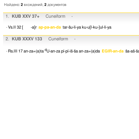
Найдено:
2
вхождений,
2
документов
1.
KUB XXV 37+
Cuneiform
-
· Vs.II 32
[ -a]r
ap-pa-an-da
tar-šu-li-ya
ku-u[l-ku-]ul-li-ya
2.
KUB XXXV 133
Cuneiform
-
d
· Rs.III 17
an-za=(a)ta
U-an-za
pí-pí-iš-ša
an-za=(a)da
EGIR-an-da
ša-aš-š