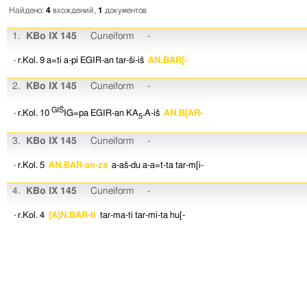
Найдено:
4
вхождений,
1
документов
1.
KBo IX 145
Cuneiform
-
· r.Kol. 9
a=ti
a-pí
EGIR-an
tar-ši-iš
AN.BAR[-
2.
KBo IX 145
Cuneiform
-
GIŠ
· r.Kol. 10
IG=pa
EGIR-an
KA
.A-iš
AN.B[AR-
5
3.
KBo IX 145
Cuneiform
-
· r.Kol. 5
AN.BAR-an-za
a-aš-du
a-a=t-ta
tar-m[i-
4.
KBo IX 145
Cuneiform
-
· r.Kol. 4
[A]N.BAR-ti
tar-ma-ti
tar-mi-ta
hu[-