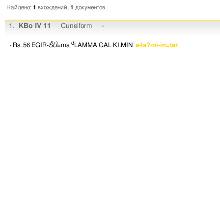
Найдено:
1
вхождений,
1
документов
1.
KBo IV 11
Cuneiform
-
d
· Rs. 56
EGIR-
ŠÚ
=ma
LAMMA
GAL
KI.MIN
a-la?-ni-in=tar