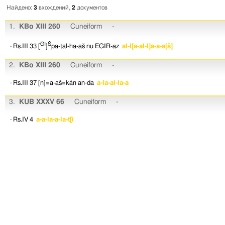
Найдено:
3
вхождений,
2
документов
1.
KBo XIII 260
Cuneiform
-
GI
Š
· Rs.III 33
[
]
pa-tal-ha-aš
nu
EGIR-az
al-l[a-al-l]a-a-a[š]
2.
KBo XIII 260
Cuneiform
-
· Rs.III 37
[n]=a-aš=kán
an-da
a-la-al-la-a
3.
KUB XXXV 66
Cuneiform
-
· Rs.IV 4
a-a-la-a-la-t[i