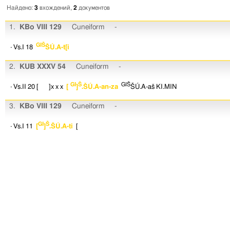
Найдено:
3
вхождений,
2
документов
1.
KBo VIII 129
Cuneiform
-
GIŠ
· Vs.I 18
ŠÚ.A-t[i
2.
KUB XXXV 54
Cuneiform
-
GI
Š
GIŠ
· Vs.II 20
[ ]x
x
x
[
]
.ŠÚ.A-an-za
ŠÚ.A-aš
KI.MIN
3.
KBo VIII 129
Cuneiform
-
GI
Š
· Vs.I 11
[
]
.ŠÚ.A-ti
[