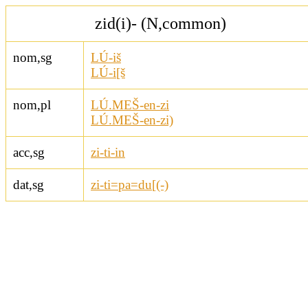
zid(i)- (N,common)
nom,sg
LÚ-iš
LÚ-i[š
nom,pl
LÚ.MEŠ-en-zi
LÚ.MEŠ-en-zi)
acc,sg
zi-ti-in
dat,sg
zi-ti=pa=du[(-)