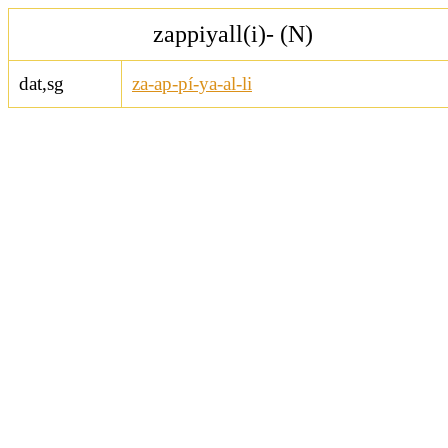
zappiyall(i)- (N)
dat,sg
za-ap-pí-ya-al-li