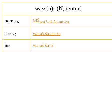
wass(a)- (N,neuter)
nom,sg
GIŠ
wa?-aš-ša-an-za
acc,sg
wa-aš-ša-an-za
ins
wa-aš-ša-ti