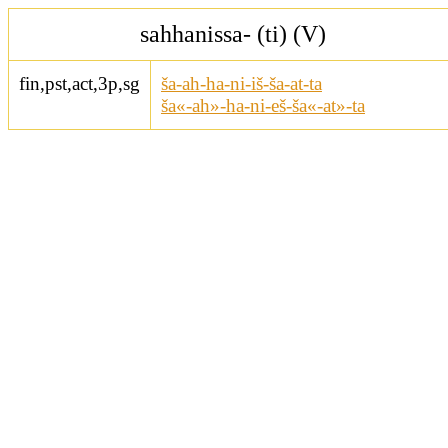
sahhanissa- (ti) (V)
fin,pst,act,3p,sg
ša-ah-ha-ni-iš-ša-at-ta
ša«-ah»-ha-ni-eš-ša«-at»-ta