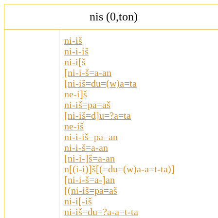
nis (0,ton)
ni-iš
ni-i-iš
ni-i[š
[ni-i-š=a-an
[ni-iš=du=(w)a=ta
ne-i]š
ni-iš=pa=aš
[ni-iš=d]u=?a=ta
ne-iš
ni-i-iš=pa=an
ni-i-š=a-an
[ni-i-]š=a-an
n[(i-i)]š[(=du=(w)a-a=t-ta)]
[ni-i-š=a-]an
[(ni-iš=pa=aš
ni-i[-iš
ni-iš=du=?a-a=t-ta