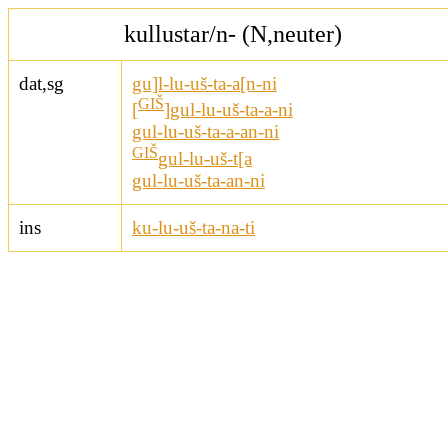
kullustar/n- (N,neuter)
dat,sg
gu]l-lu-uš-ta-a[n-ni
GIŠ
[
]gul-lu-uš-ta-a-ni
gul-lu-uš-ta-a-an-ni
GIŠ
gul-lu-uš-t[a
gul-lu-uš-ta-an-ni
ins
ku-lu-uš-ta-na-ti