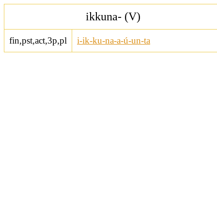
ikkuna- (V)
fin,pst,act,3p,pl
i-ik-ku-na-a-ú-un-ta