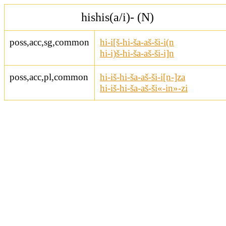
hishis(a/i)- (N)
poss,acc,sg,common
hi-i[š-hi-ša-aš-ši-i(n
hi-i)š-hi-ša-aš-ši-i]n
poss,acc,pl,common
hi-iš-hi-ša-aš-ši-i[n-]za
hi-iš-hi-ša-aš-ši«-in»-zi