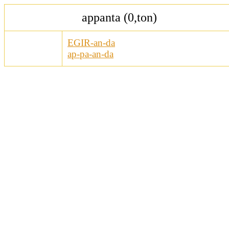
appanta (0,ton)
EGIR-an-da
ap-pa-an-da