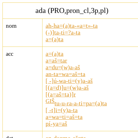
ada (PRO,pron_cl,3p,pl)
nom
ah-ha=(a)ta-«a=t»-ta
(-)]ta-ti=?a-ta
a=(a)ta
acc
a=(a)ta
a=aš=tar
a=du=(w)a-aš
an-ta=wa=aš=ta
[ -]ú-wa-ti=(y)a-aš
[(a=d)]u=(w)a-aš
[(a=aš=ta)]r
GIŠ
tu-u-ra-a-ti=pa=(a)ta
[ -t]i=(y)a-ta
a=wa=ti=aš=ta
pí-ya=aš