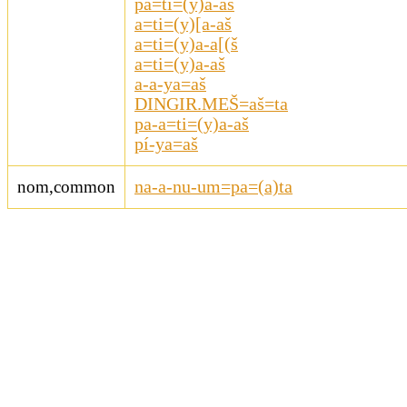
pa=ti=(y)a-aš
a=ti=(y)[a-aš
a=ti=(y)a-a[(š
a=ti=(y)a-aš
a-a-ya=aš
DINGIR.MEŠ=aš=ta
pa-a=ti=(y)a-aš
pí-ya=aš
nom,common
na-a-nu-um=pa=(a)ta