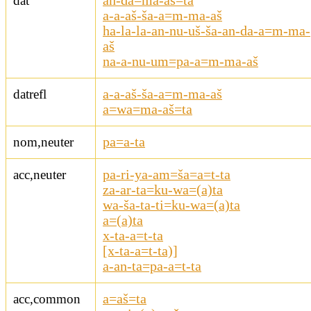
dat
an-da=ma-aš=ta
a-a-aš-ša-a=m-ma-aš
ha-la-la-an-nu-uš-ša-an-da-a=m-ma-
aš
na-a-nu-um=pa-a=m-ma-aš
datrefl
a-a-aš-ša-a=m-ma-aš
a=wa=ma-aš=ta
nom,neuter
pa=a-ta
acc,neuter
pa-ri-ya-am=ša=a=t-ta
za-ar-ta=ku-wa=(a)ta
wa-ša-ta-ti=ku-wa=(a)ta
a=(a)ta
x-ta-a=t-ta
[x-ta-a=t-ta)]
a-an-ta=pa-a=t-ta
acc,common
a=aš=ta